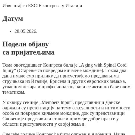
Извештај са ESCIF конгреса у Италији
Датум
28.05.2026.
Подели објаву
са пријатељима​
Тема овогодишњег Конгреса била је „Аging with Spinal Cord
Injury“ (Старење са повредом кичмене мождине). Током два
дана имале смо прилику да присуствујемо предавањима
стручњака из Италије, Брисела и других европских земаља,
углавном лекара и професионалаца који се активно баве овом
тематиком.
У оквиру секције „Members Input“, представници Данске
одржали су презентацију на тему сексуалности и интимности
особа са повредом кичмене мождине, док су представници
Словеније представили стање и примере добре праксе у
области приступачности у својој земљи.
Следеће године Конгрес ће бити одржан у Албанији. Наша