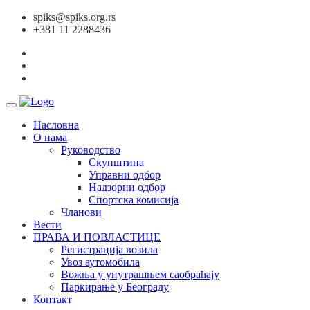
spiks@spiks.org.rs
+381 11 2288436
Насловна
О нама
Руководство
Скупштина
Управни одбор
Надзорни одбор
Спортска комисија
Чланови
Вести
ПРАВА И ПОВЛАСТИЦЕ
Регистрација возила
Увоз аутомобила
Вожња у унутрашњем саобраћају
Паркирање у Београду
Контакт